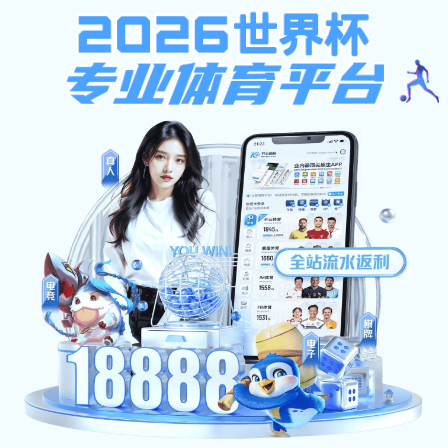
注册入口
极速响应