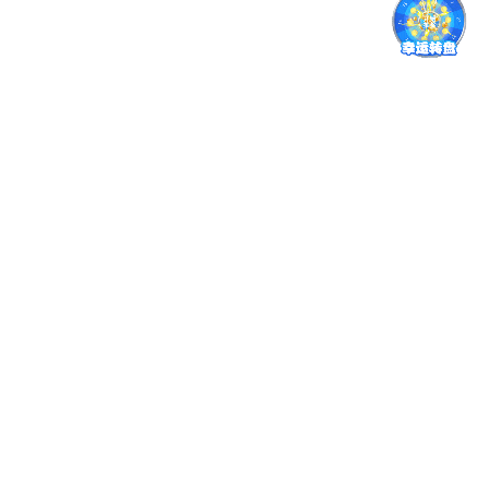
简化登录流程。
2019年6月18日 · v2.2.1
支持欧洲杯赛程展示。
提升老机型兼容性。
未来我们将继续围绕 乐竞体育-中国一站式服务官网 用户的真实需
求，不断提升产品体验。
来自各方玩家的评价“弹”了出来