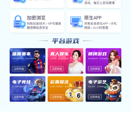
乐竞体育 · 版本更新历史归档
我们记录每次进步，只为更稳定的赛事观看与数据服务。
2025 年
2025年6月12日 · v6.1.2
新增“赛事快报”弹窗提醒。
推荐算法优化，提升相关性。
夜间模式下字体显示修复。
2025年3月8日 · v6.0.0
整体架构升级，引入动态赛事引擎。
视觉焕新，体验更清爽。