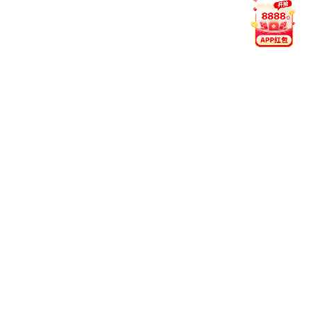
【不卡顿】
即使用流量看高清直播也不会卡，乐竞体育-中国一站式服
务官网 在网络优化这块做得不错。
【赛事全】
五大联赛肯定有，甚至一些地方性比赛也能找到，冷门赛事
也能跟。
【界面清晰】
操作逻辑清楚，找比赛不绕路，设置也很人性化，第一次用
就能上手。
【功能全】