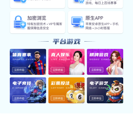
新着自己的进球纪录。他面对不同对手时展现出的适
应能力，也让支持者们对他的未来充满期待。如果继
续保持这种状态，他极有可能向个人职业生涯的新高
峰迈进。
2、奥斯卡技艺精湛
作为中超联赛的一名顶级外援，奥斯卡在场上的表现
一直备受瞩目。他不仅是一名优秀的进攻组织者，还
拥有非常出色的远射能力。无论是在传球还是射门方
面，他都展现出了非凡的天赋，这也使得他成为了众
多球队后防线上的噩梦。
奥斯卡对于比赛节奏的把控能力极强，在场上经常能
够通过精准传球帮助队友创造机会。他对于场上局势
变化具备敏锐洞察力，使得他的每一次触球都能带来