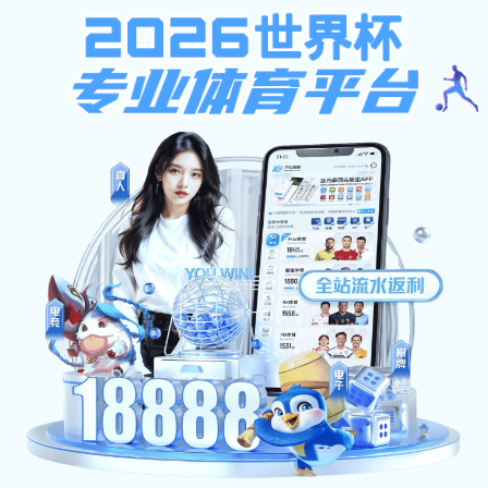
注册入口
全天更新 ·
乐竞体育
赛事
实时同步
无论您身在何处，
乐竞体育APP
为您带来高速、高
清、稳定的观赛体验。
下载客户端
网页端访问