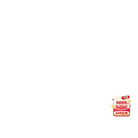
现，让韦林顿成为了金靴争夺战中的重要角色。
除了身体素质上的优势，韦林顿还展现出了良好的战
术意识和团队协作能力。在比赛过程中，他能积极参
与防守，同时又在反击时迅速回到攻击位置，为球队
提供支持。在这一点上，他体现了一名现代前锋所需
具备的全面素质，这也为其未来发展奠定了基础。
随着时间推移，韦林顿无疑会愈加成熟，如果能够保
持这样的状态，并不断提升自身能力，将会为整个联
赛增添新的活力。同时，对于其他两位竞争者而言，
也意味着他们必须时刻警惕这位年轻小将带来的威
胁。
4、中超竞争日益激烈