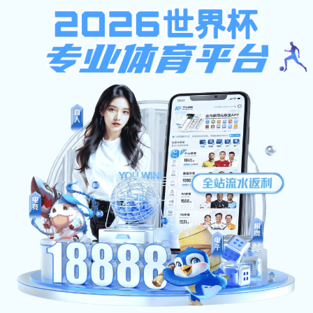
注册入口
全天更新 ·
乐竞体育
赛事
实时同步
无论您身在何处，
乐竞体育APP
为您带来高速、高
清、稳定的观赛体验。
下载客户端
网页端访问