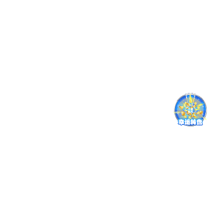
不过，詹姆斯也指出，如果过于依赖这些数字，就可
能会偏离真正的目标。在现代篮球环境下，各种统计
指标层出不穷，有些甚至被用作选拔和交易球员的重
要依据。因此，这种趋势容易导致一些球员忽视了基
本的团队协作，而只专注于提升自身的数据。
为了避免这种情况发生，詹姆斯提倡一种更加健康的
数据观。在他的理念中，应该将个人数据视为工具，
而非最终目的。只有当每个球员都能把自己的强项融
入到整体战术体系中时，这样才能最大程度地发挥出
他们各自的数据潜力，从而帮助球队实现更大的成
功。
3、球队文化与氛围影响
建立积极向上的球队文化对于实现全胜目标至关重