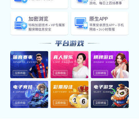
举一动都被无限放大。
尽管面临着巨大的舆论压力和伤病困扰，但内马尔始
终坚持自己的信念，用实际行动证明了自己的价值。
他不仅要获得个人荣誉，更希望能够帮助巴西国家队
重拾辉煌。这样的信仰与追求，让他成为新时代巴西
10号的不二选择。
2、小罗：足球艺术家
小罗是近年来最受欢迎、最具观赏性的足球运动员之
一。他以精湛绝伦的技术和独特的人格魅力赢得了全
世界球迷的喜爱。在他的职业生涯中，小罗多次在重
要赛事中展现出令人惊叹的能力，这使得他在巴西历
史上占据了一席之地。在世界杯赛场上，他曾凭借一
脚任意球帮助球队取得胜利，那一刻成为永恒经典。