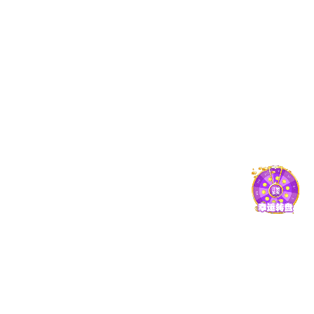
小罗不仅仅是一名优秀的前锋，更是一位创造者，他
擅长通过巧妙的小配合来撕开对方防线。他那充满梦
幻色彩般的小技巧，不仅提高了比赛观赏性，也让更
多年轻人向往这个美丽运动。同时，小罗也注重团队
合作，总能将个人技能融入到整体战术之中，为球队
带来成功。
虽然小罗已经告别了职业生涯，但他的影响仍然深
远。他用自己卓越技艺塑造了一代又一代年轻人的梦
想，也引领着未来更多才俊走向世界舞台。如今，小
罗已成为许多年轻人心目中的偶像，其代表性的踢法
依旧激励着无数热爱足球的人们继续追寻自己的梦
想。
3、卡卡：华丽与实力并存