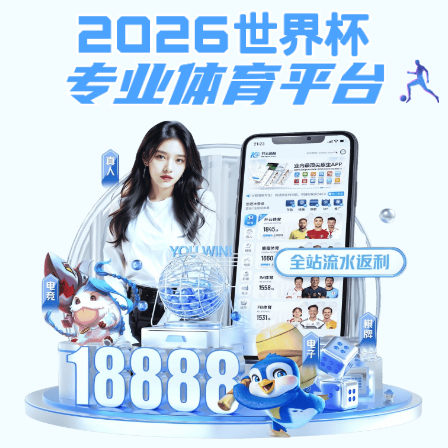
注册入口
全天更新 ·
乐竞体育
赛事
实时同步
无论您身在何处，
乐竞体育APP
为您带来高速、高
清、稳定的观赛体验。
下载客户端
网页端访问