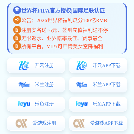
韦德盛赞威少为被低估球员18年球
风始终如一堪比GOAT级别生涯