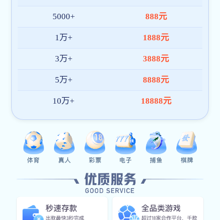
1、威少的职业生涯成就
拉塞尔·威斯布鲁克自2008年进入NBA以来，就以其非
凡的天赋和拼搏精神吸引了众多篮球迷。他曾获得
2017年的常规赛MVP奖项，并且是NBA历史上第一位
连续三个赛季场均得分超过30分、篮板超过10个和助
攻超过10次的球员。这些成就不仅展现了他的个人能
力，也体现了他在比赛中的全能表现。
此外，威少还曾多次入选全明星阵容，他所取得的数
据统计如得分、助攻和篮板等均名列前茅。在进攻
端，他不仅是球队得分的重要来源，也是组织进攻的
一把好手。他能够利用自己的速度和爆发力撕开对方
防线，为队友创造机会，这使得他的价值远超过单纯