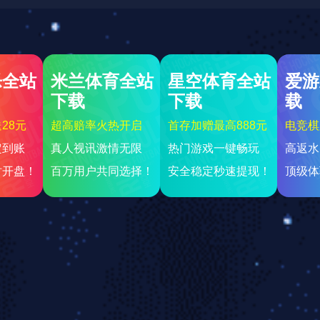
现与价值、曼城的续约意图、皇马的追逐以及行业背景对球员选
出罗德里未来去向可能面临的挑战和机遇。
的表现与价值
德里一直是球队中场的重要一员。他在比赛中的出色表现，不仅
发挥着关键作用。凭借其优秀的传球能力和战术意识，罗德里成
全能型中场在现代足球中备受青睐，使得他在市场上的身价水涨
正处于职业生涯的最佳阶段。他不仅拥有丰富的大赛经验，而且
压力。这种综合素质让他成为各大豪门争相追逐的对象，也为他
表现和价值无疑是他续约或转会决策的重要依据。在如今竞争激
在最合适的平台上展示自己，而罗德里无疑具备这样的条件。
续约意图