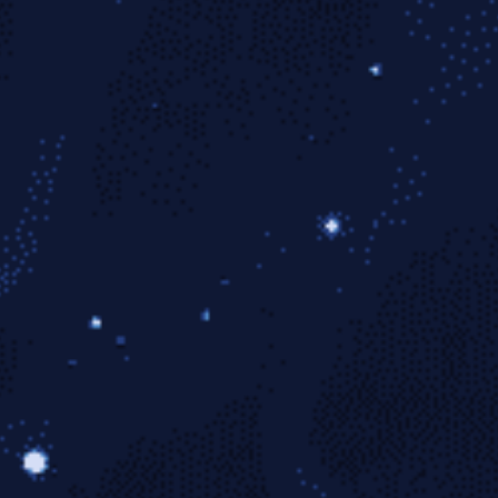
问题，曼城显然不愿意轻易放走这样一位关键球员。俱乐部管理
新的合同协议，以确保球队未来竞争力不受影响。同时，俱乐部
住这名优秀球员。
于罗德里的依赖程度可见一斑。在过去几个赛季中，他不仅赋予
任，让他在场上承担更多责任。因此，在续约谈判中，瓜迪奥拉
的重要性。
外，曼城还需要考虑到如何提升团队氛围和竞争力，以吸引像罗
足这些方面的发展需求，即使给出丰厚合同，也可能难以留住心
逐
豪门，皇家马德里对每一位顶级球员都有着强烈吸引力。对于很
与梦想，更是一个可以展现个人能力的平台。而对于已经取得一
惑。因此，当皇马开始关注罗德的时候，不少人认为这对于他的