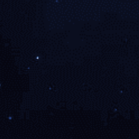
杨瀚森被裁判拉起后无奈对里
萨拉赫谈
斯摇头
珍贵意
2026-05-16
推荐
2026-06
推荐网站