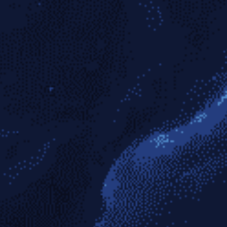
目前正在进行阵容重建，他们迫切需要像罗德里这样的优秀中场
大力度争取这名西班牙国脚，使得转会传闻愈演愈烈。此外，在
高水平赛事、更大的曝光率以及更多个人奖项机会，对任何一名
。
职业发展的角度还是从竞技层面的考虑，对于罗德里来说加盟皇
曼城续约工作带来了额外挑战，因为他们不仅要提供经济利益，
前景。
景影响选择
弈外，更广泛地看待整个足球行业的发展趋势也是理解这一事件
益激烈，而欧洲五大联赛尤其是在资金投入和品牌效应方面，都
顶级球员而言，一个好的选择必须考虑到联赛质量及其商业潜力
的发展方向也越来越趋向于数据分析、身体素质等多元化指标。