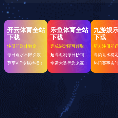
题，包括罗德里的表
因素后，我们将总结
1、罗德里
自加盟曼城以来，罗
守支持，还在进攻端
中的重要拼图。这种
此外，罗德里的年龄
受高强度比赛带来的
码。
综上所述，罗德里的
位顶级球员都希望能
2、曼城的