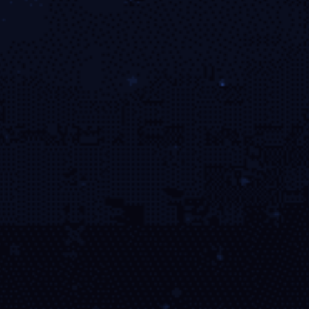
华子解析马刺防守策略文班的
身高优
2026-06-28
推荐
乐竞体育
乐竞体育官方网站【KY1.AC】官网认证:手机版、app下
、登录入口、官方网站、网页版、平台、网址、地址、注
册、娱乐，乐竞体育(中国)官方网站欢迎大家选择真正的官