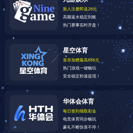
罗德里合
近年来，随着足球市
同即将到期，引发了
马德里对罗德里的吸