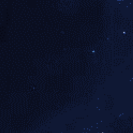
与此同时，由于皇马
需求推动了皇马会加
的联系往往意味着更
难以抵挡的魅力所在
因此，无论是从个人
的吸引力。这无疑给
划，让球员看到未来
4、行业背
除了具体球队间的博
各大联赛之间竞争日
距。因此，对于许多
此外，如今足球运动